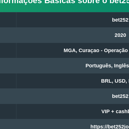
nformações Básicas sobre o bet2
bet252
2020
MGA, Curaçao - Operação 
Português, Inglê
BRL, USD,
bet252
VIP + cash
https://bet252