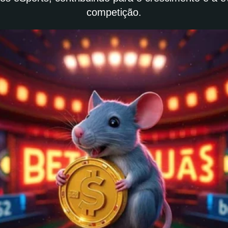
competição.